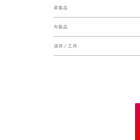
ミニ
革製品
スタンダード
お財布
布製品
マネークリップ
道具 / 工具
小銭入れ
名刺入れ
カード入れ
パスケース