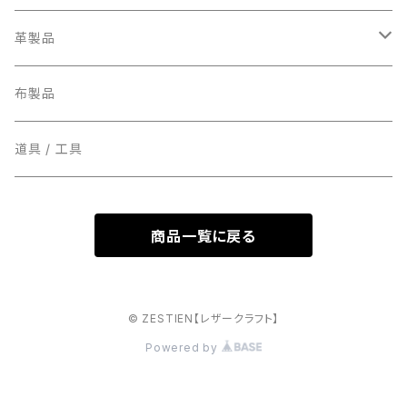
ミニ
革製品
スタンダード
お財布
布製品
マネークリップ
道具 / 工具
小銭入れ
商品一覧に戻る
名刺入れ
カード入れ
© ZESTIEN【レザークラフト】
Powered by
パスケース