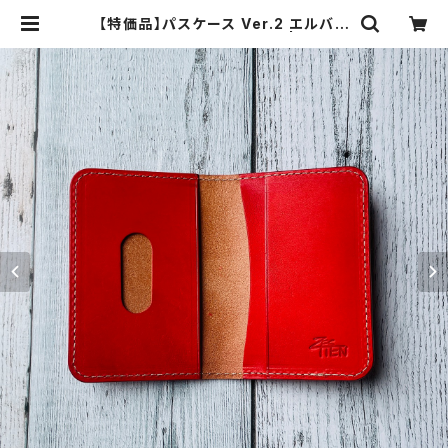
【特価品】パスケース Ver.2 エルバマ
ット（fragola）（送料無料） | ZESTI
EN【レザークラフト】