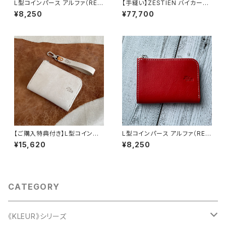
L型コインパース アルファ（RE
【手縫い】ZESTIEN バイカーズ
D：ファスナー赤銀）
ウォレット
¥8,250
¥77,700
【ご購入特典付き】L型コインパ
L型コインパース アルファ（RE
ース《KLEUR》（アイボリー）
D：ファスナー白銀）
¥15,620
¥8,250
CATEGORY
《KLEUR》シリーズ