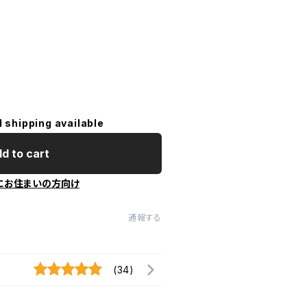
l shipping available
d to cart
にお住まいの方向け
通報する
(34)