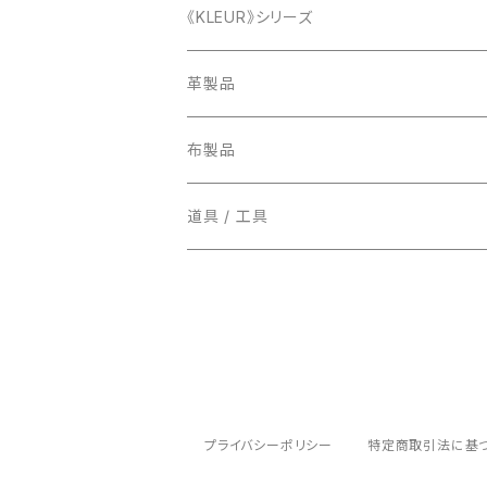
《KLEUR》シリーズ
ミニ
革製品
スタンダード
お財布
布製品
マネークリップ
道具 / 工具
小銭入れ
名刺入れ
カード入れ
プライバシーポリシー
特定商取引法に基
パスケース