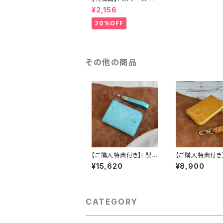
r.2 エルバマット（frago
¥2,156
la）（送料無料）
20%OFF
その他の商品
【ご購入特典付き】L型コ
【ご購入特典付き
インパース《KLEUR》
インパース《KLE
¥15,620
¥8,900
（アイスブルー）
ニ（イエロー）
CATEGORY