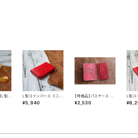
】L型コ
L型コインパース ミニ
【特価品】パスケース Ve
L型コ
UR》ミ
（カラー：RED / 赤銀）
r.2 バッカス（ スター/レ
ァ（R
¥5,940
¥2,530
¥8,2
ッド）（送料無料）
銀）