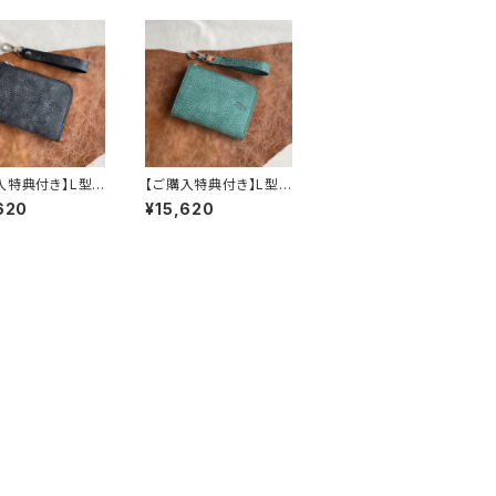
入特典付き】L型コ
【ご購入特典付き】L型コ
ース《KLEUR》
インパース《KLEUR》
620
¥15,620
ック）特別仕様Ve
（ビリジアン）