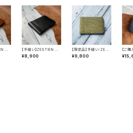
EN マ
【手縫い】ZESTIEN マ
【限定品】手縫い：ZEST
【ご購
N)
ネークリップ (BLK)
IEN マネークリップ MA
インパ
¥8,900
¥9,800
¥15,
YA（Salvia）
（ブラ
r.