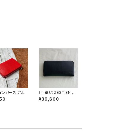
インパース アルフ
【手縫い】ZESTIEN ラ
ED：ファスナー赤
ウンドファスナーウォレ
50
¥39,600
ット(栃木レザー/ブラッ
ク)