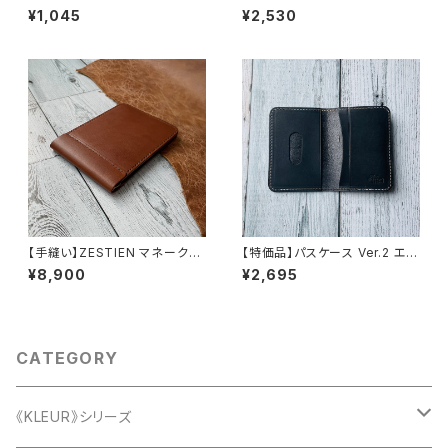
ャメル）（送料無料）
カス（ スター/レッド）（送料無
¥1,045
¥2,530
料）
【手縫い】ZESTIEN マネークリ
【特価品】パスケース Ver.2 エル
ップ (BRN)
バマット（nero）（送料無料）
¥8,900
¥2,695
CATEGORY
《KLEUR》シリーズ