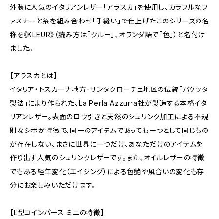
外装に人気のイタリアンレザー「アラスカ」を使用し、カラフルなフ
ァスナーと糸を組み合わせ「手縫い」で仕上げたこのシリーズの名
称を《KLEUR》（読み方は「クルー」、オランダ語で「色」）と名付け
ました。
【アラスカとは】
イタリア・トスカーナ地方・サンタクローチェ地区の伝統「バケッタ
製法」により作られた、La Perla Azzurra社が製造する本格イタ
リアンレザー。表面のロウ引きと天然のシュリンク加工による不規
則なシボが特徴で、同一のアイテムであっても一つとして同じもの
が存在しない、まさに世界に一つだけ、あなただけのアイテムを
作り出す人気のシュリンクレザーです。また、オイルレザーの特徴
でもある経年変化（エイジング）による色艶や風合いの変化も存
分にお楽しみいただけます。
【L型コインパース ミニの特徴】