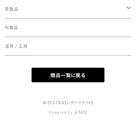
ミニ
革製品
スタンダード
お財布
布製品
マネークリップ
道具 / 工具
小銭入れ
商品一覧に戻る
名刺入れ
カード入れ
© ZESTIEN【レザークラフト】
Powered by
パスケース