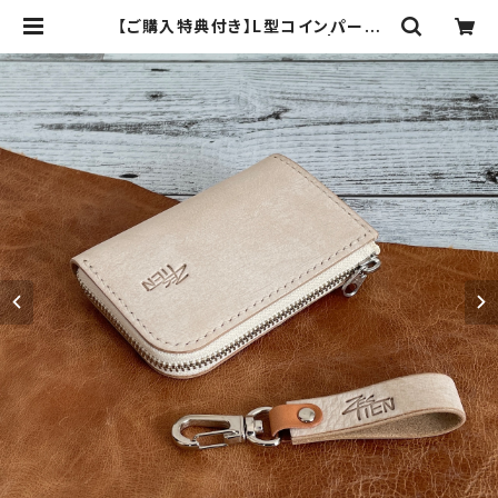
【ご購入特典付き】L型コインパース
《KLEUR》ミニ（アイボリー） | ZEST
IEN【レザークラフト】